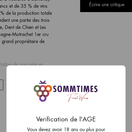
Écrire une critique
ncs et de 35 % de vins
% de la production totale
dent une partie des trois
e, Dent de Chien et Les
sagne-Motrachet 1er cru
s grand propriétaire de
itation de son père en
t parmi les meilleurs de la
 anciennes caves du
 précis et plus marqué
e 25 et le 31 août et les
Le temps d'extraction des
Verification de l'AGE
 28 jours. La mise en
Vous devez avoir 18 ans ou plus pour