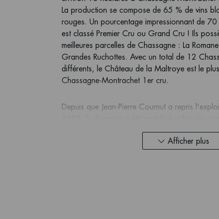
La production se compose de 65 % de vins bla
rouges. Un pourcentage impressionnant de 70 
est classé Premier Cru ou Grand Cru ! Ils possè
meilleures parcelles de Chassagne : La Romane
Grandes Ruchottes. Avec un total de 12 Chas
différents, le Château de la Maltroye est le plu
Chassagne-Montrachet 1er cru.
Depuis que Jean-Pierre Cournut a repris l'explo
1993, le domaine a été revitalisé et les vins son
région. Les vins sont mis en bouteille dans les
Afficher plus
château datant du XVe siècle.
2022 est un grand millésime pour Cournut, plus
par le terroir. Les vendanges ont eu lieu entre l
rendements ont été plus généreux qu'en 2021. 
vins rouges est passé de 17 à 19 jours à 25 à
bouteille a eu lieu en février 2024.