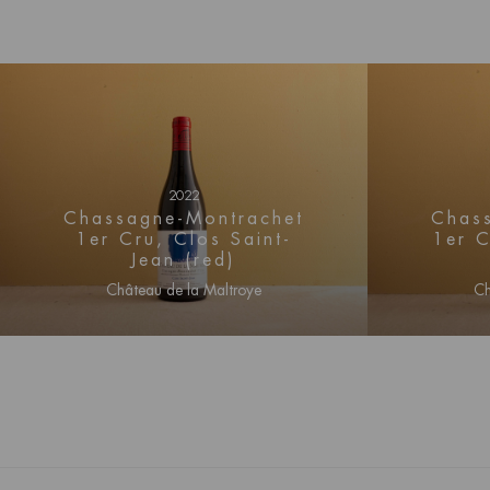
La Boudriotte premier cru est un petit vignoble
l'est et situé juste au sud-est du village de Ch
vins blancs et des vins rouges. Comme La Boudr
lieux-dits du Morgeot premier cru, plus connu, l
peuvent également porter la mention Morgeot sur
2022
Au nez, beaucoup de fruits noirs, mais aussi de
Chassagne-Montrachet
Chas
1er Cru, Clos Saint-
1er C
des notes terreuses. Les saveurs sont assez m
Jean (red)
de corps et de puissance avec une finale légère
Château de la Maltroye
Ch
vin est accessible dans sa jeunesse mais peut c
années.
Connectez-vous pour obtenir
Conne
des informations sur les prix
des i