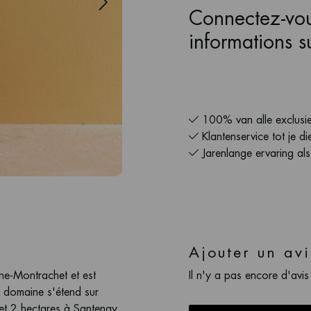
Connectez-vou
informations su
100% van alle exclusie
Klantenservice tot je di
Jarenlange ervaring al
Ajouter un avi
ne-Montrachet et est
Il n'y a pas encore d'avis
e domaine s'étend sur
t 2 hectares à Santenay.