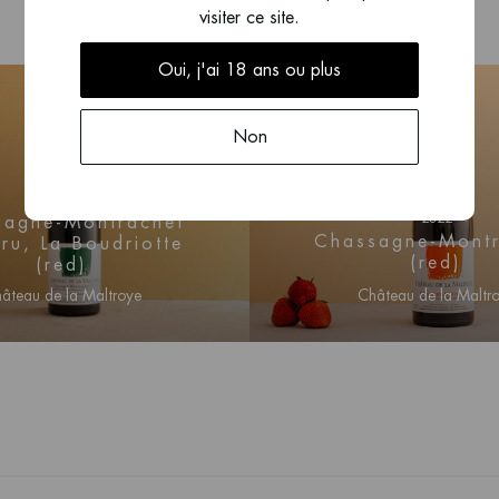
visiter ce site.
 en pente douce, orienté à
Oui, j'ai 18 ans ou plus
assagne. On y produit des
iotte est l'un des 20
es vins de La Boudriotte
Non
 leur étiquette.
2022
s épices, du poivre et
2022
sagne-Montrachet
Chassagne-Montr
ru, La Boudriotte
inces mais avec beaucoup
(red)
(red)
ment rustique et ferme. Le
âteau de la Maltroye
Château de la Maltr
ertainement durer des
ctez-vous pour obtenir
Connectez-vous pour o
nformations sur les prix
des informations sur le