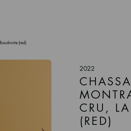
oudriotte (red)
2022
CHASSA
MONTRA
CRU, L
(RED)