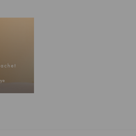
achet
oye
btenir
s prix