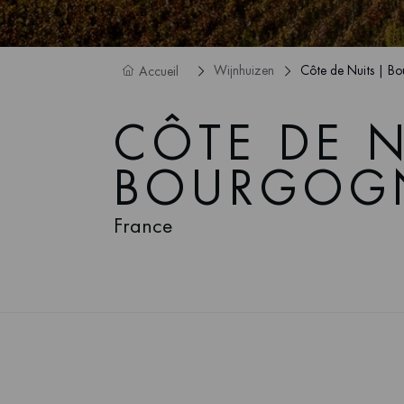
Wijnhuizen
Côte de Nuits | B
Accueil
CÔTE DE N
BOURGOG
France