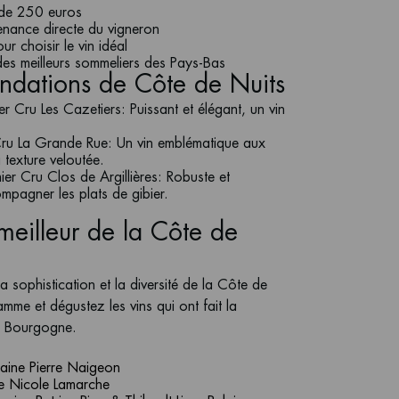
r de 250 euros
enance directe du vigneron
r choisir le vin idéal
des meilleurs sommeliers des Pays-Bas
dations de Côte de Nuits
r Cru Les Cazetiers
: Puissant et élégant, un vin
ru La Grande Rue
: Un vin emblématique aux
texture veloutée.
er Cru Clos de Argillières
: Robuste et
ompagner les plats de gibier.
meilleur de la Côte de
la sophistication et la diversité de la Côte de
mme et dégustez les vins qui ont fait la
a Bourgogne.
ine Pierre Naigeon
 Nicole Lamarche