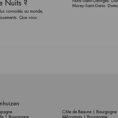
Nuits-Saint-Georges
:
Dom
e Nuits ?
Morey-Saint-Denis
:
Domai
 plus convoités au monde,
tissements. Que vous
nhuizen
pagne
Côte de Beaune | Bourgogne
lis | Bourgogne
Mâconnais | Bourgogne