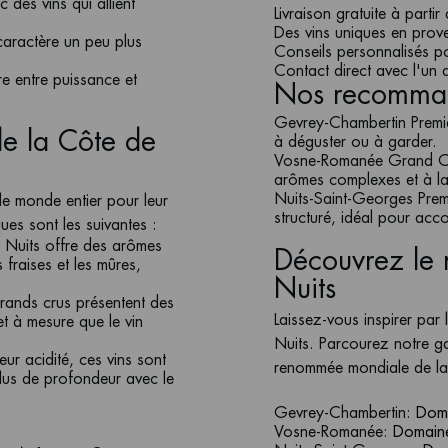
des vins qui allient
Livraison gratuite à parti
Des vins uniques en prov
caractère un peu plus
Conseils personnalisés pou
Contact direct avec l'un 
bre entre puissance et
Nos recomman
Gevrey-Chambertin Premie
de la Côte de
à déguster ou à garder.
Vosne-Romanée Grand C
arômes complexes et à la 
Nuits-Saint-Georges Premi
le monde entier pour leur
structuré, idéal pour acc
ques sont les suivantes :
e Nuits offre des arômes
Découvrez le 
s fraises et les mûres,
Nuits
 grands crus présentent des
Laissez-vous inspirer par 
t à mesure que le vin
Nuits. Parcourez notre ga
eur acidité, ces vins sont
renommée mondiale de l
lus de profondeur avec le
Gevrey-Chambertin
:
Doma
Vosne-Romanée
:
Domaine