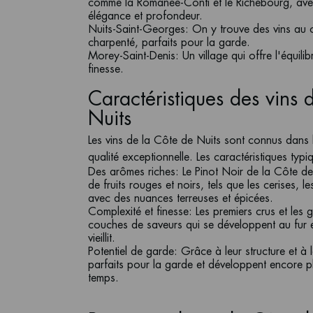
comme la Romanée-Conti et le Richebourg, avec 
élégance et profondeur.
Nuits-Saint-Georges
: On y trouve des vins au 
charpenté, parfaits pour la garde.
Morey-Saint-Denis
: Un village qui offre l'équili
finesse.
Caractéristiques des vins 
Nuits
Les vins de la Côte de Nuits sont connus dans 
qualité exceptionnelle. Les caractéristiques typi
Des arômes riches
: Le Pinot Noir de la Côte d
de fruits rouges et noirs, tels que les cerises, le
avec des nuances terreuses et épicées.
Complexité et finesse
: Les premiers crus et les
couches de saveurs qui se développent au fur e
vieillit.
Potentiel de garde
: Grâce à leur structure et à l
parfaits pour la garde et développent encore p
temps.