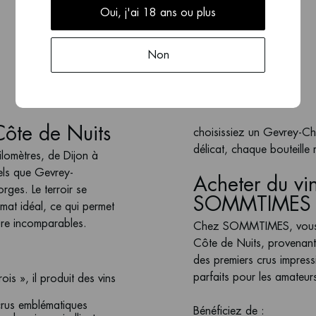
Voir la collection
Oui, j'ai 18 ans ou plus
Non
 Côte de Nuits
choisissiez un Gevrey-C
délicat, chaque bouteille
ilomètres, de Dijon à
els que Gevrey-
Acheter du vi
ges. Le terroir se
SOMMTIMES -
imat idéal, ce qui permet
ture incomparables.
Chez
SOMMTIMES
, vou
Côte de Nuits, provenant
des premiers crus impres
parfaits pour les amateurs
ois », il produit des vins
 crus emblématiques
Bénéficiez de :