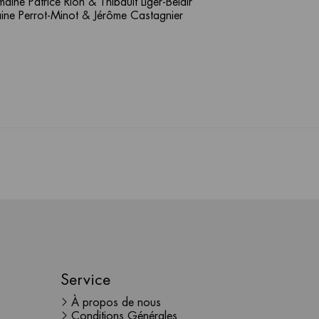
aine Patrice Rion
&
Thibault Liger-Belair
ne Perrot-Minot
&
Jérôme Castagnier
Service
À propos de nous
Conditions Générales