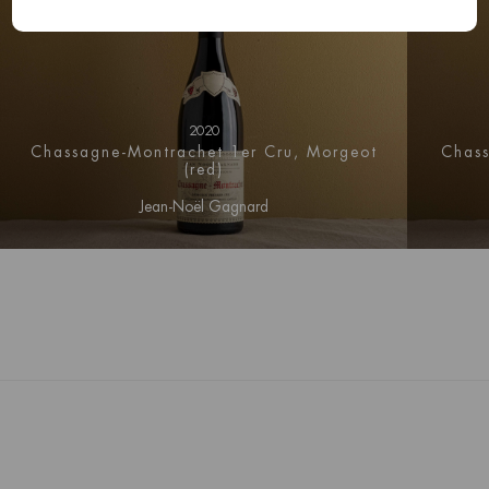
2020
Chassagne-Montrachet 1er Cru, Morgeot
Chass
(red)
Jean-Noël Gagnard