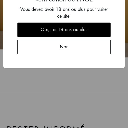
Vous devez avoir 18 ans ou plus pour visiter
ce site.
2023
Morey-Saint-Denis 1er Cru, Aux Cheseaux
(1,5 liter)
Oui, j'ai 18 ans ou plus
Jérôme Castagnier
Non