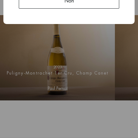
Non
2023
Puligny-Montrachet 1er Cru, Champ Canet
Paul Pernot