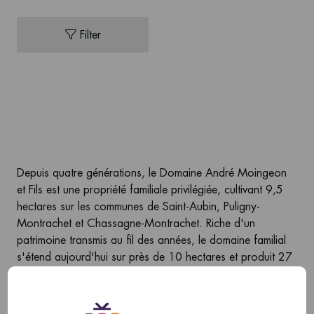
Filter
Depuis quatre générations, le Domaine André Moingeon
et Fils est une propriété familiale privilégiée, cultivant 9,5
hectares sur les communes de Saint-Aubin, Puligny-
Montrachet et Chassagne-Montrachet. Riche d'un
patrimoine transmis au fil des années, le domaine familial
s'étend aujourd'hui sur près de 10 hectares et produit 27
000 bouteilles par an. Certaines parcelles sont dans la
famille depuis plus d'un siècle.
Le Domaine Moingeon André et Fils a pris son essor dans