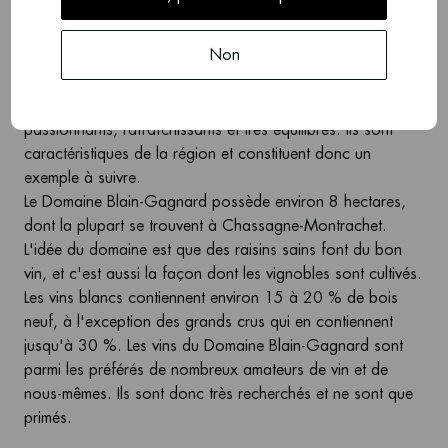
1980 par le mariage de Jean-Marc Blain et Claudine
Gagnard. Claudine descend de la branche Gagnard du
Non
côté de son père et de la branche Delagrange-Bachelet
du côté de sa mère. Le domaine produit environ 55 % de
vin blanc et 45 % de vin rouge. Les vins sont
passionnants, rafraîchissants et très équilibrés. Ils sont
caractéristiques de la région et constituent donc un
exemple à suivre.
Le Domaine Blain-Gagnard possède environ 8 hectares,
dont la plupart se trouvent à Chassagne-Montrachet.
L'idée du domaine est que des raisins sains font du bon
vin, et c'est aussi la façon dont les vignobles sont cultivés.
Les vins blancs contiennent environ 15 à 20 % de bois
neuf, à l'exception des grands crus qui en contiennent
jusqu'à 30 %. Les vins du Domaine Blain-Gagnard sont
parmi les préférés de nombreux amateurs de vin et de
nous-mêmes. Ils sont donc très recherchés et ne sont que
primés.