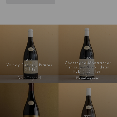
2022
2022
Chassagne-Montrachet
Volnay 1er cru, Pitûres
1er cru, Clos St. Jean
(1,5 liter)
RED (1,5 liter)
Blain-Gagnard
Blain-Gagnard
2022