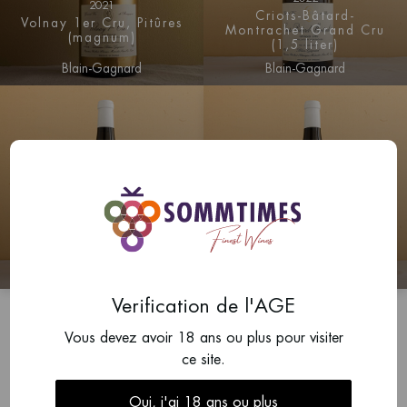
2021
Criots-Bâtard-
Volnay 1er Cru, Pitûres
Montrachet Grand Cru
(magnum)
(1,5 liter)
Blain-Gagnard
Blain-Gagnard
2022
2022
Bâtard-Montrachet
Le Montrachet Grand
Grand Cru (1,5 liter)
Cru (1,5 liter)
Blain-Gagnard
Blain-Gagnard
Verification de l'AGE
Vous devez avoir 18 ans ou plus pour visiter
ce site.
Le domaine familial est situé au cœur de Chassagne-
Montrachet. Le Domaine Blain-Gagnard a été créé en
Oui, j'ai 18 ans ou plus