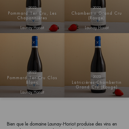
2022
2022
Pommard 1er Cru, Les
Chambertin Grand Cru
Chaponnières
(Rouge)
Launay Horiot
Launay Horiot
2022
2022
Pommard 1er Cru Clos
Blanc
Latricières-Chambertin
Grand Cru (Rouge)
Launay Horiot
Bien que le domaine Launay-Horiot produise des vins en