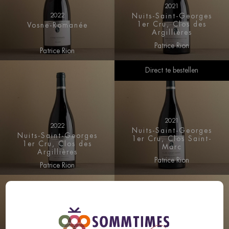
2021
2022
Nuits-Saint-Georges
1er Cru, Clos des
Vosne-Romanée
Argillières
Patrice Rion
Patrice Rion
Direct te bestellen
2021
2022
Nuits-Saint-Georges
Nuits-Saint-Georges
1er Cru, Clos Saint-
1er Cru, Clos des
Marc
Argillières
Patrice Rion
Patrice Rion