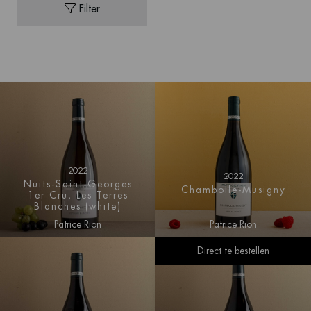
Filter
2022
2022
Nuits-Saint-Georges
Chambolle-Musigny
1er Cru, Les Terres
Blanches (white)
Patrice Rion
Patrice Rion
Direct te bestellen