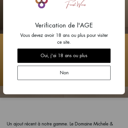
2020
2022
Nuits-Saint-Georges
Nuits-Saint-Georges
1er Cru, Clos Saint-
1er Cru, Clos Saint-
Marc
Marc
Verification de l'AGE
Patrice Rion
Patrice Rion
Vous devez avoir 18 ans ou plus pour visiter
ce site.
Oui, j'ai 18 ans ou plus
Non
2022
2022
Vosne-Romanée 1er
Chambolle-Musigny 1er
Cru, Les Beaux Monts
Cru, Les Charmes
Patrice Rion
Patrice Rion
Un ajout récent à notre gamme. Le Domaine Michele &