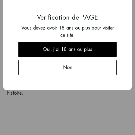
domaine de 4 hectares dirigé par Guillaume, le fils de
Marc. Le domaine possède plusieurs parcelles, la plupart
Verification de l'AGE
sur le coteau de l'Hermitage. Le domaine produit
également de beaux Crozes-Hermitage, en blanc et en
Vous devez avoir 18 ans ou plus pour visiter
rouge. Guillaume produit des vins du même niveau que
ce site.
son père, mais utilise parfois une technique légèrement
Oui, j'ai 18 ans ou plus
différente. Par exemple, les vins subissent une macération
en grappes entières à 100 %. Le Gréal, issu de vignes
centenaires, est considéré comme l'icône du domaine. Ses
Non
vins blancs sont élaborés à partir de 100% de Marsanne
et sont riches et puissants. Un domaine exceptionnel qui
produit de manière authentique. Des vins purs avec une
histoire.