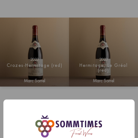
2023
2023
Crozes-Hermitage (red)
Hermitage, Le Gréal
(red)
Marc Sorrel
Marc Sorrel
Le Domaine Marc Sorrel est situé dans l'Hermitage et est
l'un des rares domaines en dehors de la Bourgogne.
L'origine du domaine remonte à 1928 et il est réputé pour
son élégance et son raffinement. Il s'agit d'un petit