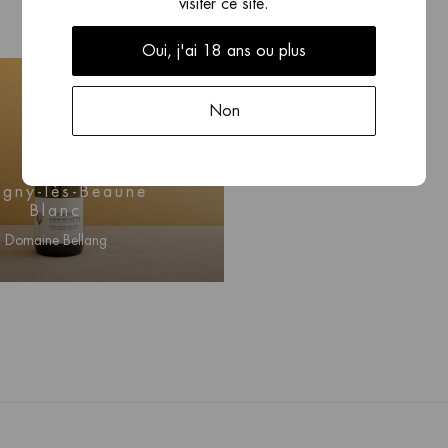
visiter ce site.
Oui, j'ai 18 ans ou plus
Non
2023
igny-lès-Beaune
Blanc
Domaine Bellang
ctez-vous pour obtenir
nformations sur les prix