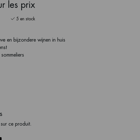
r les prix
5 en stock
ve en bijzondere wijnen in huis
enst
s sommeliers
s
 sur ce produit.