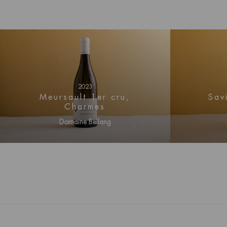
2023
Sav
Meursault 1er cru,
Charmes
Domaine Bellang
Conne
Connectez-vous pour obtenir
des i
des informations sur les prix