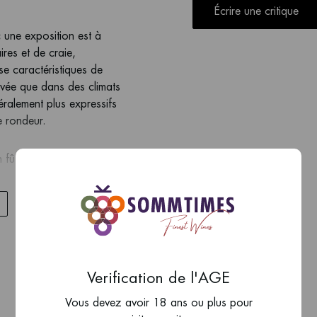
Écrire une critique
 une exposition est à
res et de craie,
sse caractéristiques de
evée que dans des climats
ralement plus expressifs
e rondeur.
en fûts de chêne afin de
ensuite élevé en fût
pour lui apporter
lanches, de noisette et de
ssique. Le vin est riche
Verification de l'AGE
té raffinée et d’une finale
 la profondeur — une belle
Vous devez avoir 18 ans ou plus pour