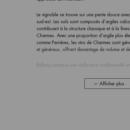
Le vignoble se trouve sur une pente douce avec
sud-est. Les sols sont composés d’argiles calcai
contribuant à la structure classique et à la fine
Charmes. Avec une proportion d’argile plus él
comme Perrières, les vins de Charmes sont géné
et généreux, offrant davantage de volume et d
Bellang pratique une vinification traditionnelle 
préserver la texture et la complexité. Le vin est 
(généralement 10 à 18 mois selon le millésime) 
Afficher plus
longueur, profondeur et équilibre.
Il en résulte des arômes d’agrumes, de fleurs b
brioche, exprimant un caractère bourguignon cla
et ample, doté d’une acidité vive, d’une minérali
longue et équilibrée, marquée par la finesse et
expression du terroir de Charmes à Meursault.