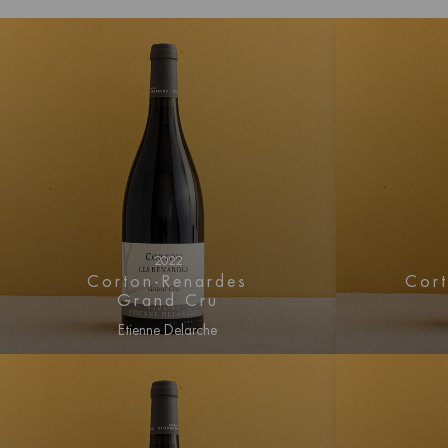
2022
Corton-Renardes
Cor
Grand Cru
Etienne Delarche
Connectez-vous pour obtenir
Conne
des informations sur les prix
des i