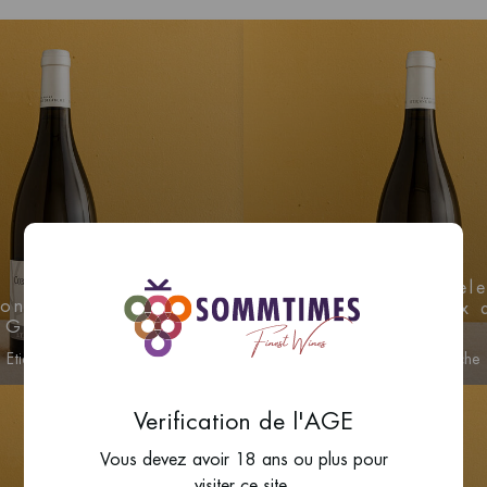
2023
2023
Pernand-Vergel
ton-Charlemagne
1er cru, Creux 
Grand Cru
Net
Etienne Delarche
Etienne Delarche
ctez-vous pour obtenir
Connectez-vous pour o
Verification de l'AGE
nformations sur les prix
des informations sur le
Vous devez avoir 18 ans ou plus pour
visiter ce site.