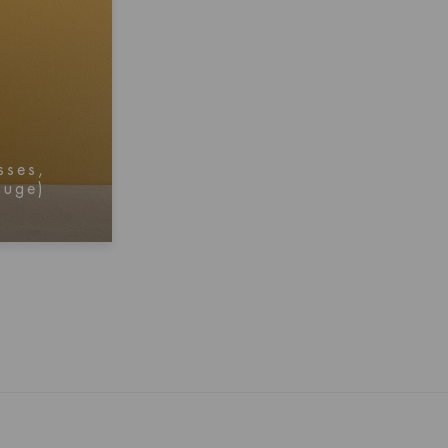
sses,
ouge)
btenir
s prix