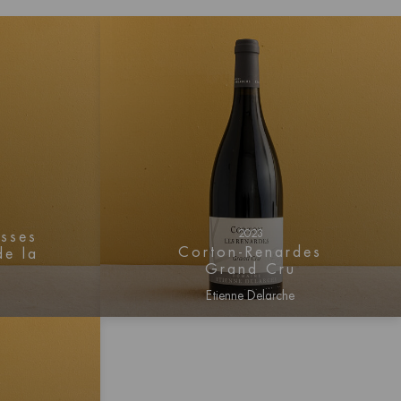
2023
esses
Corton-Renardes
de la
Grand Cru
Etienne Delarche
btenir
Connectez-vous pour obtenir
s prix
des informations sur les prix