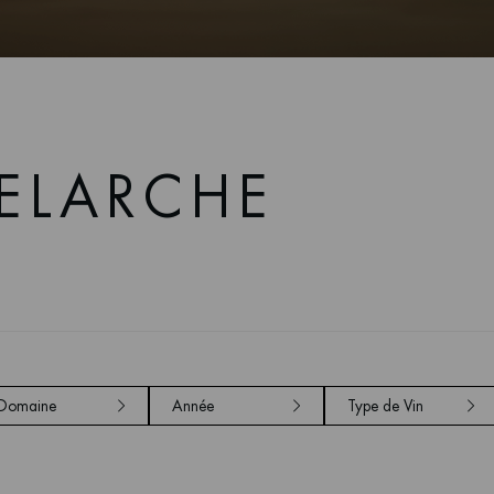
ELARCHE
Domaine
Année
Type de Vin