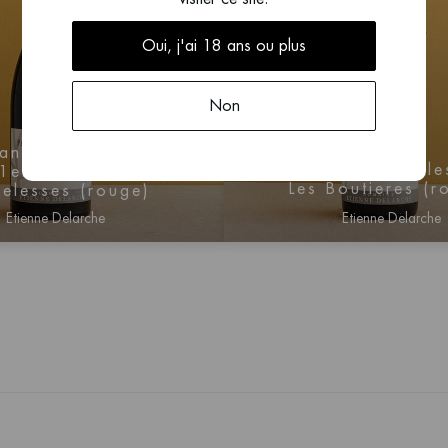
Oui, j'ai 18 ans ou plus
Non
2023
2023
and-Vergelesses
Pernand-Vergele
1er cru, Les
Les Boutieres (r
gelesses (rouge)
Etienne Delarche
Etienne Delarche
ctez-vous pour obtenir
Connectez-vous pour o
nformations sur les prix
des informations sur le