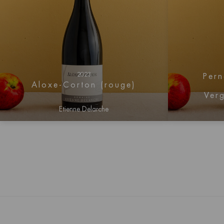
2023
Pern
Aloxe-Corton (rouge)
Ver
Etienne Delarche
Connectez-vous pour obtenir
Conne
des informations sur les prix
des i