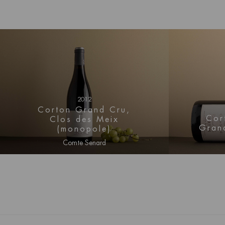
2012
Corton Grand Cru,
Cor
Clos des Meix
Gran
(monopole)
Comte Senard
Log in voor prijs informatie
Log i