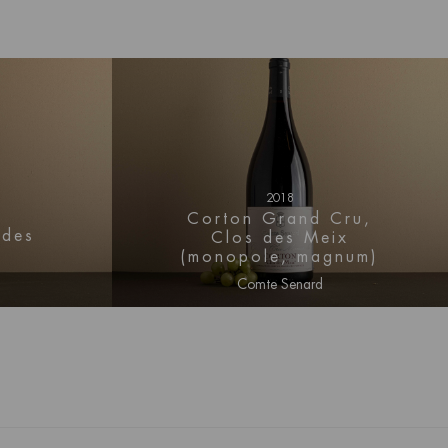
2018
Corton Grand Cru,
ndes
Clos des Meix
(monopole, magnum)
Comte Senard
rmatie
Log in voor prijs informatie