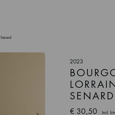
 Senard
2023
BOURG
LORRAI
SENARD
€ 30,50
Incl. b