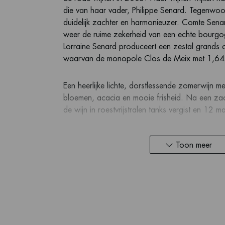
die van haar vader, Philippe Senard. Tegenwoor
duidelijk zachter en harmonieuzer. Comte Sena
weer de ruime zekerheid van een echte bourg
Lorraine Senard produceert een zestal grands 
waarvan de monopole Clos de Meix met 1,64 h
Een heerlijke lichte, dorstlessende zomerwijn me
bloemen, acacia en mooie frisheid. Na een zac
de wijn in roestvrijstralen tanks vergist en 12 m
Deze wijn is bedoeld om jong te drinken!
Toon meer