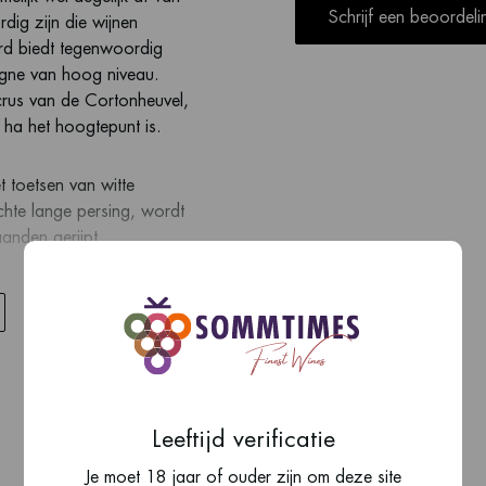
Schrijf een beoordeli
dig zijn die wijnen
rd biedt tegenwoordig
ogne van hoog niveau.
crus van de Cortonheuvel,
a het hoogtepunt is.
t toetsen van witte
hte lange persing, wordt
aanden gerijpt.
Leeftijd verificatie
Je moet 18 jaar of ouder zijn om deze site