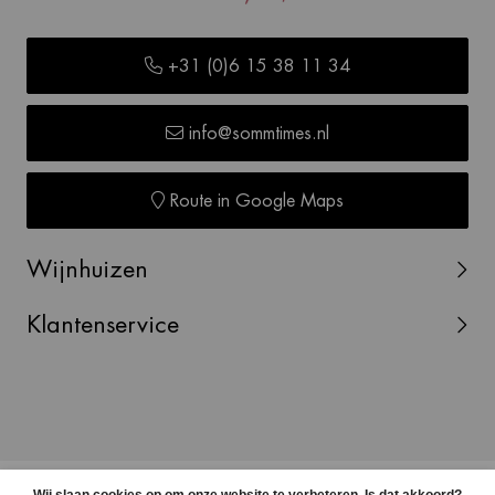
+31 (0)6 15 38 11 34
info@sommtimes.nl
Route in Google Maps
Wijnhuizen
Klantenservice
© Copyright 2026 SOMMTIMES -
Webshop laten maken