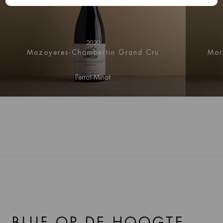
2020
Mazoyeres-Chambertin Grand Cru
Mor
Perrot-Minot
BLIJF OP DE HOOGTE