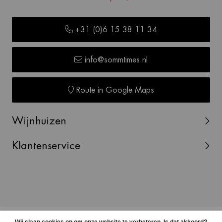
+31 (0)6 15 38 11 34
info@sommtimes.nl
Route in Google Maps
Wijnhuizen
Klantenservice
© Copyright 2026 SOMMTIMES -
Webshop laten maken