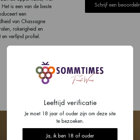
Schrijf een beoordeli
 Het is een van de beste
oduceert een
ndheid van Chassagne
alen, rokerigheid en
en verfijnd profiel.
Leeftijd verificatie
Je moet 18 jaar of ouder zijn om deze site
te bezoeken.
Ja, ik ben 18 of ouder