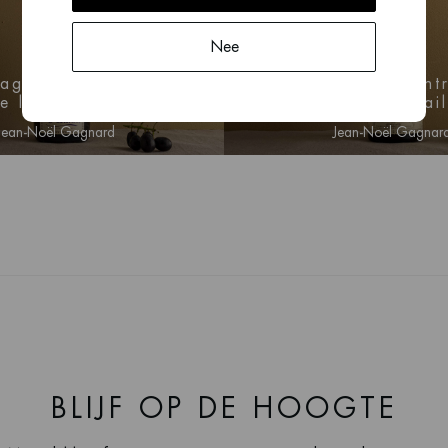
Nee
2021
2020
agne-Montrachet,
Chassagne-Montr
e l'Estimée (red)
1er Cru, Les Cail
Jean-Noël Gagnard
Jean-Noël Gagnar
n voor prijs informatie
Log in voor prijs info
BLIJF OP DE HOOGTE