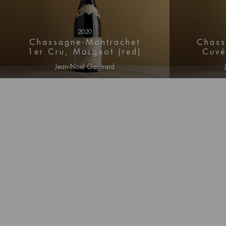
2020
Chassagne-Montrachet
Chass
1er Cru, Morgeot (red)
Cuvé
Jean-Noël Gagnard
Log in voor prijs informatie
Log i