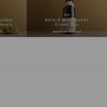
2021
achet
Bâtard-Montrachet
lerets
Grand Cru
d
Jean-Noël Gagnard
rmatie
Log in voor prijs informatie