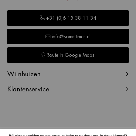
+31 (0)6 15 38 11 34
info@sommtimes.nl
Route in Google Maps
Wijnhuizen
Klantenservice
© Copyright 2026 SOMMTIMES -
Webshop laten maken