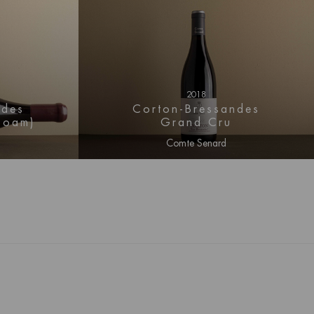
2018
ndes
Corton-Bressandes
boam)
Grand Cru
Comte Senard
rmatie
Log in voor prijs informatie