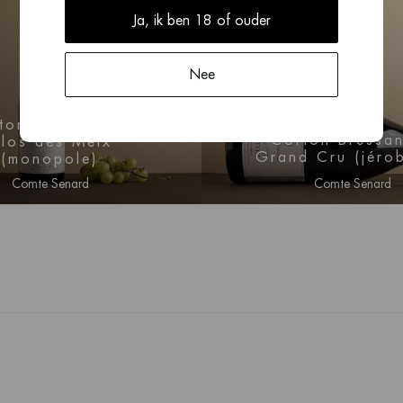
Ja, ik ben 18 of ouder
Nee
2012
2015
ton Grand Cru,
Corton-Bressa
los des Meix
Grand Cru (jéro
(monopole)
Comte Senard
Comte Senard
n voor prijs informatie
Log in voor prijs info