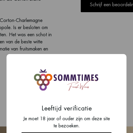
Schrijf een beoordeli
n Corton-Charlemagne
pole. Is er besloten om
nten. Het was een schot in
n van de beste witte
atie van fruitsmaken en
Leeftijd verificatie
Je moet 18 jaar of ouder zijn om deze site
te bezoeken.