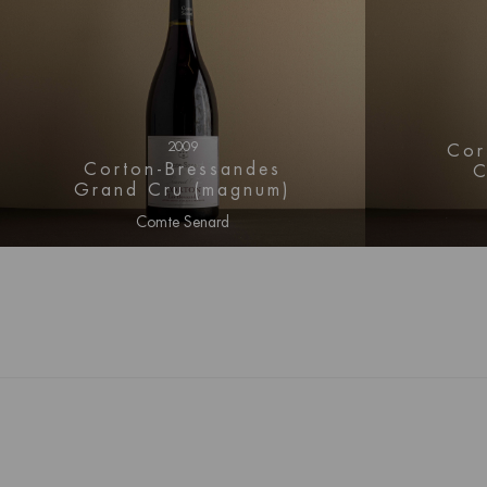
2009
Cor
Corton-Bressandes
C
Grand Cru (magnum)
Comte Senard
Log in voor prijs informatie
Log i