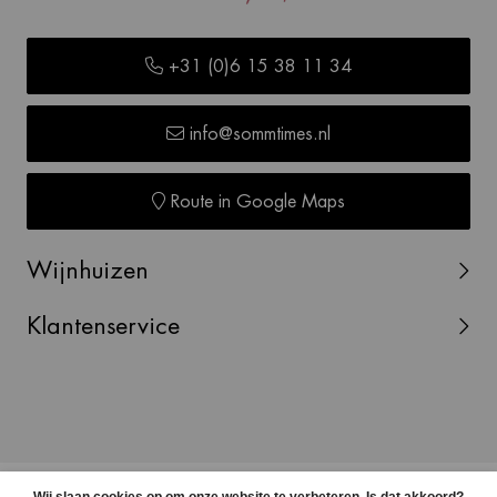
+31 (0)6 15 38 11 34
info@sommtimes.nl
Route in Google Maps
Wijnhuizen
Klantenservice
© Copyright 2026 SOMMTIMES -
Webshop laten maken