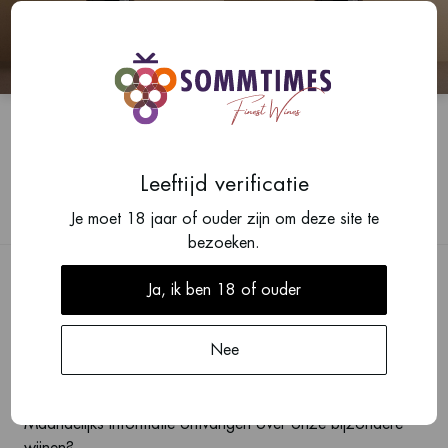
2023
2023
Hermitage, Le Gréal
Crozes-Hermitage (red)
(red)
Marc Sorrel
Marc Sorrel
Leeftijd verificatie
Je moet 18 jaar of ouder zijn om deze site te
bezoeken.
Ja, ik ben 18 of ouder
Nee
BLIJF OP DE HOOGTE
Maandelijks informatie ontvangen over onze bijzondere