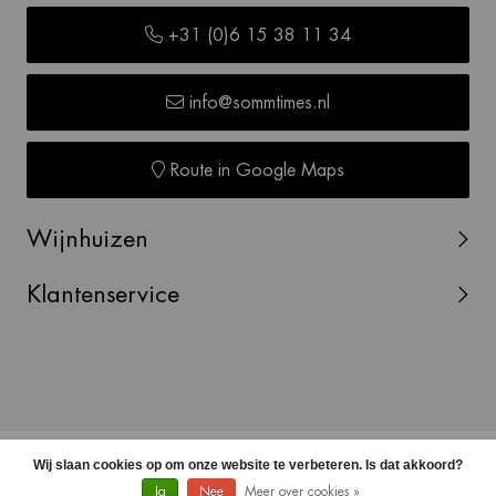
+31 (0)6 15 38 11 34
info@sommtimes.nl
Route in Google Maps
Wijnhuizen
Klantenservice
© Copyright 2026 SOMMTIMES -
Webshop laten maken
Wij slaan cookies op om onze website te verbeteren. Is dat akkoord?
door Red Banana
Ja
Nee
Meer over cookies »