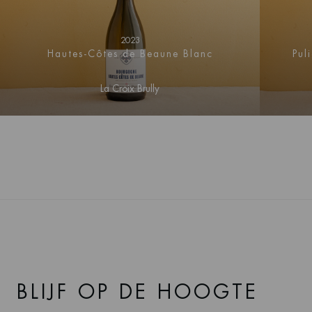
2023
Hautes-Côtes de Beaune Blanc
Pul
La Croix Brully
BLIJF OP DE HOOGTE