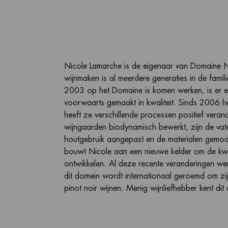
Log in voor prijs informatie
Nicole Lamarche is de eigenaar van Domaine N
cru monopole ‘La Grande Rue’, een wijngaar
wijnmaken is al meerdere generaties in de famili
2003 op het Domaine is komen werken, is er 
voorwaarts gemaakt in kwaliteit. Sinds 2006 he
heeft ze verschillende processen positief ver
wijngaarden biodynamisch bewerkt, zijn de vate
houtgebruik aangepast en de materialen gemo
bouwt Nicole aan een nieuwe kelder om de kwali
ontwikkelen. Al deze recente veranderingen we
dit domein wordt internationaal geroemd om zijn
pinot noir wijnen. Menig wijnliefhebber kent d