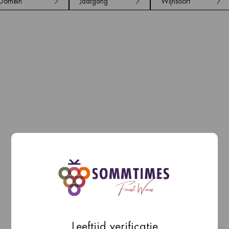
Domein
Jaargang
Wijnsoort
Leeftijd verificatie