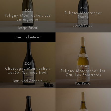
2023
2023
Puligny-Montrachet
Puligny-Montrachet, Les
Rouge
Enseignères
Joseph Pascal
Joseph Pascal
Direct te bestellen
2021
2024
Chassagne-Montrachet,
Puligny-Montrachet 1er
Cuvée l'Estimée (red)
Cru, Les Folatières
Jean-Noël Gagnard
Paul Pernot