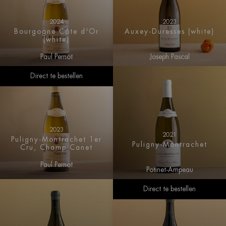
2024
2023
Bourgogne Côte d'Or
Auxey-Duresses (white)
(white)
Paul Pernot
Joseph Pascal
Direct te bestellen
2023
2021
Puligny-Montrachet 1er
Puligny-Montrachet
Cru, Champ Canet
Paul Pernot
Potinet-Ampeau
Direct te bestellen