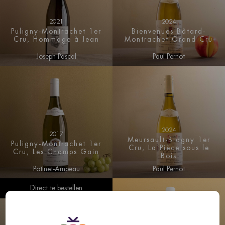
2021
2024
Puligny-Montrachet 1er
Bienvenues Bâtard-
Cru, Hommage à Jean
Montrachet Grand Cru
Joseph Pascal
Paul Pernot
2024
2017
Meursault-Blagny 1er
Puligny-Montrachet 1er
Cru, La Pièce sous le
Cru, Les Champs Gain
Bois
Potinet-Ampeau
Paul Pernot
Direct te bestellen