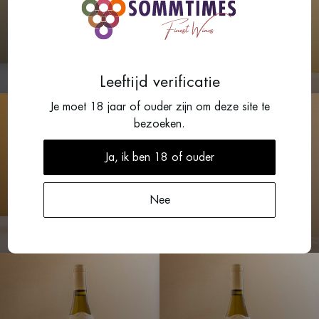
2023
2023
Puligny-Montrachet 1er
Cru, Clos de la
Puligny-Montrachet, Les
Garenne
Enseignères
Alvina Pernot
Leeftijd verificatie
La Croix Brully
Je moet 18 jaar of ouder zijn om deze site te
bezoeken.
Ja, ik ben 18 of ouder
2023
2023
Nee
Meursault 1er cru,
Puligny-Montrachet 1er
Charmes
Cru, Les Folatières
Domaine Bellang
Joseph Pascal