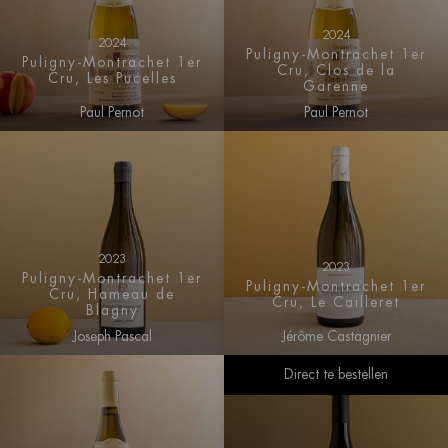
2024
2024
Puligny-Montrachet 1er
Puligny-Montrachet 1er
Cru, Clos de la
Cru, Les Pucelles
Garenne
Paul Pernot
Paul Pernot
2023
2023
Puligny-Montrachet 1er
Puligny-Montrachet 1er
Cru, Hameau de
Cru, Le Cailleret
Blagny
Joseph Pascal
Jérôme Castagnier
Direct te bestellen