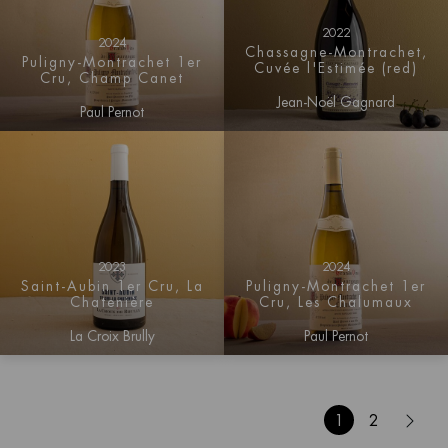
2022
2024
Chassagne-Montrachet,
Puligny-Montrachet 1er
Cuvée l'Estimée (red)
Cru, Champ Canet
Jean-Noël Gagnard
Paul Pernot
2023
2024
Saint-Aubin 1er Cru, La
Puligny-Montrachet 1er
Chatenière
Cru, Les Chalumaux
La Croix Brully
Paul Pernot
1
2