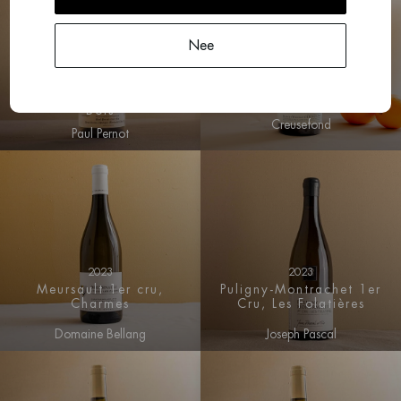
Nee
2023
2024
Auxey Duresses 1er
Meursault-Blagny 1er
Cru, Le Val (red)
Cru, La Pièce sous le
Bois
Creusefond
Paul Pernot
2023
2023
Meursault 1er cru,
Puligny-Montrachet 1er
Charmes
Cru, Les Folatières
Domaine Bellang
Joseph Pascal