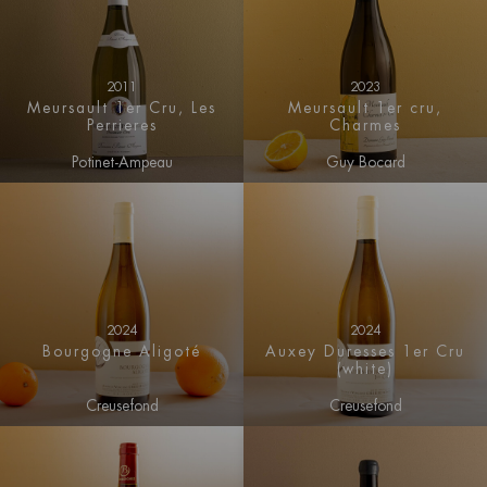
2011
2023
Meursault 1er Cru, Les
Meursault 1er cru,
Perrieres
Charmes
Potinet-Ampeau
Guy Bocard
2024
2024
Bourgogne Aligoté
Auxey Duresses 1er Cru
(white)
Creusefond
Creusefond