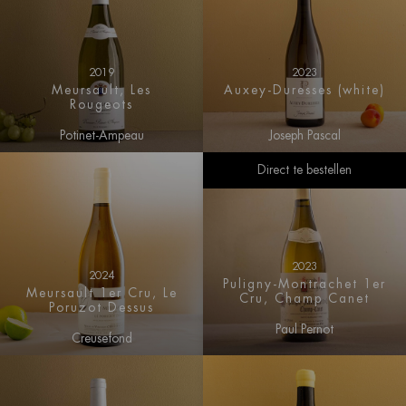
2019
2023
Meursault, Les
Auxey-Duresses (white)
Rougeots
Potinet-Ampeau
Joseph Pascal
Direct te bestellen
2023
2024
Puligny-Montrachet 1er
Meursault 1er Cru, Le
Cru, Champ Canet
Poruzot Dessus
Paul Pernot
Creusefond